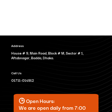
Address
House # 9, Main Road, Block # M, Sector # 1,
Aftabnagar, Badda, Dhaka.
Call Us
01711-014912
🕒 Open Hours:
We are open daily from
7:00